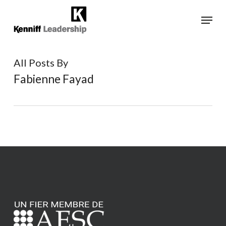
Skip
Menu
to
main
Close
content
Menu
All Posts By
Fabienne Fayad