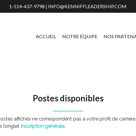
1-514-437-9798 | INFO@KENNIFFLEADERSHIP.COM
ACCUEIL
NOTRE ÉQUIPE
NOS PARTENA
Postes disponibles
es postes affichés ne correspondent pas à votre profil de car
s l’onglet
Inscription générale
.