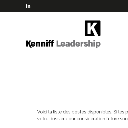
Skip
to
linkedin
main
content
Voici la liste des postes disponibles. Si l
votre dossier pour considération future sou