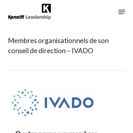
Skip
Menu
to
main
Close
content
Menu
Membres organisationnels de son
conseil de direction – IVADO